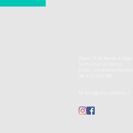
Praza 10 de Marzo, 4, bajo
Santa Cruz de Oleiros
Email:
info@valtemfisiote
Tel: 623 063 985
Nº de registro sanitario: 