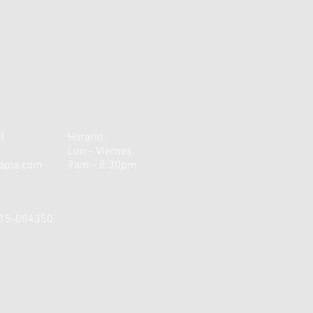
 1
Horario:
Lun - Viernes
rapia.com
9am - 8:30pm
C-15-004350