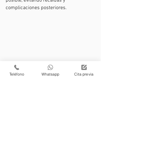
posible, evitando recaídas y 
complicaciones posteriores.
Teléfono
Whatsapp
Cita previa
salud
envejecimiento activo
deporte
entrenamiento